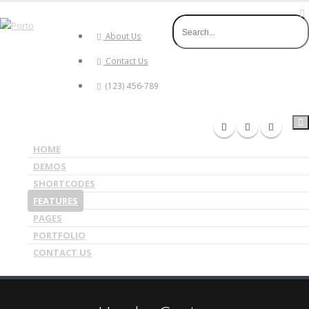
About Us
Contact Us
(123) 456-789
HOME
DEMOS
SHORTCODES
FEATURES
PAGES
PORTFOLIO
CONTACT US