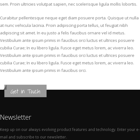
sem. Proin ultricies volutpat sapien, nec scelerisque ligula mollis lobortis.
Curabitur pellentesque neque eget diam posuere porta. Quisque ut nulla
at nunc vehicula lacinia. Proin adipiscing porta tellus, ut feugiat nibh
adipiscing sit amet. In eu justo a felis faucibus ornare vel id metus.
Vestibulum ante ipsum primis in faucibus orci luctus et ultrices posuere
cubilia Curae; In eu libero ligula. Fusce eget metus lorem, ac viverra leo.
Vestibulum ante ipsum primis in faucibus orci luctus et ultrices posuere
cubilia Curae; In eu libero ligula. Fusce eget metus lorem, ac viverra leo.
Vestibulum ante ipsum primis in faucibus orci.
Get in Touch
Newsletter
Keep up on our always evolving product features and technology. Enter your e-
mail and subscribe to our newsletter.