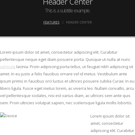
Header Center
This is a subtitle example.
FEATURES
HEADER CENTER
Lorem ipsum dolor sit amet, consectetur adipiscing elit. Curabitur
pellentesque neque eget diam posuere porta. Quisque ut nulla at nunc
vehicula
lacinia. Proin adipiscing porta tellus, ut feugiat nibh adipiscing sit
amet. In eu justo a felis faucibus ornare vel id metus. Vestibulum ante
ipsum primis in faucibus orci luctus et ultrices posuere cubilia Curae; In eu
libero ligula. Fusce eget metus lorem, ac viverra leo. Nullam convallis, arcu
vel pellentesque sodales, nisi est varius diam, ac ultrices sem ante quis
sem. Proin ultricies volutpat sapien, nec scelerisque ligula mollis lobortis.
Lorem ipsum dolor sit
amet, consectetur
adipiscing elit. Curabitur