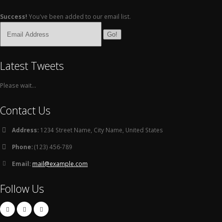
Success!
You've been added to our email list.
Go!
Latest Tweets
Please wait...
Contact Us
Address:
1234 Street Name, City Name, United States
Phone:
(123) 456-789
Email:
mail@example.com
Follow Us