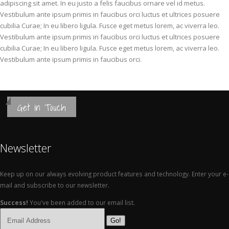
adipiscing sit amet. In eu justo a felis faucibus ornare vel id metus.
Vestibulum ante ipsum primis in faucibus orci luctus et ultrices posuere
cubilia Curae; In eu libero ligula. Fusce eget metus lorem, ac viverra leo.
Vestibulum ante ipsum primis in faucibus orci luctus et ultrices posuere
cubilia Curae; In eu libero ligula. Fusce eget metus lorem, ac viverra leo.
Vestibulum ante ipsum primis in faucibus orci.
Get in Touch
Newsletter
Keep up on our always evolving product features and technology. Enter your e-
mail and subscribe to our newsletter.
Success!
You've been added to our email list.
Go!