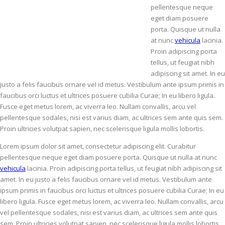
pellentesque neque
eget diam posuere
porta. Quisque ut nulla
at nunc
vehicula
lacinia.
Proin adipiscing porta
tellus, ut feugiat nibh
adipiscing sit amet. In eu
justo a felis faucibus ornare vel id metus. Vestibulum ante ipsum primis in
faucibus orci luctus et ultrices posuere cubilia Curae; In eu libero ligula.
Fusce eget metus lorem, ac viverra leo. Nullam convallis, arcu vel
pellentesque sodales, nisi est varius diam, ac ultrices sem ante quis sem.
Proin ultricies volutpat sapien, nec scelerisque ligula mollis lobortis.
Lorem ipsum dolor sit amet, consectetur adipiscing elit. Curabitur
pellentesque neque eget diam posuere porta. Quisque ut nulla at nunc
vehicula
lacinia. Proin adipiscing porta tellus, ut feugiat nibh adipiscing sit
amet. In eu justo a felis faucibus ornare vel id metus. Vestibulum ante
ipsum primis in faucibus orci luctus et ultrices posuere cubilia Curae; In eu
libero ligula. Fusce eget metus lorem, ac viverra leo. Nullam convallis, arcu
vel pellentesque sodales, nisi est varius diam, ac ultrices sem ante quis
sem. Proin ultricies volutpat sapien, nec scelerisque ligula mollis lobortis.