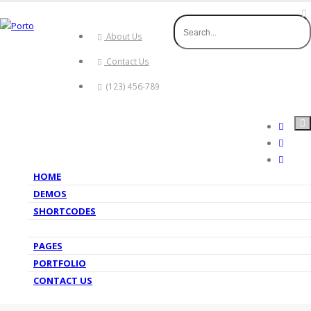
About Us
Contact Us
(123) 456-789
HOME
DEMOS
SHORTCODES
FEATURES
PAGES
PORTFOLIO
CONTACT US