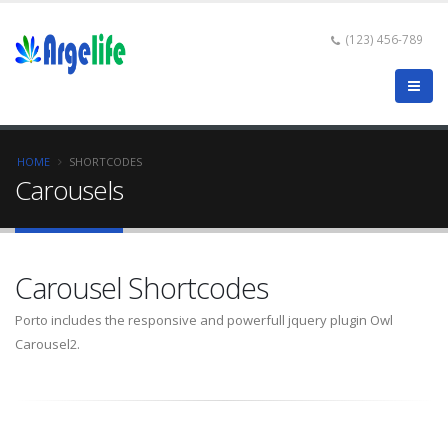
(123) 456-789
HOME
SHORTCODES
Carousels
Carousel Shortcodes
Porto includes the responsive and powerfull jquery plugin Owl
Carousel2.