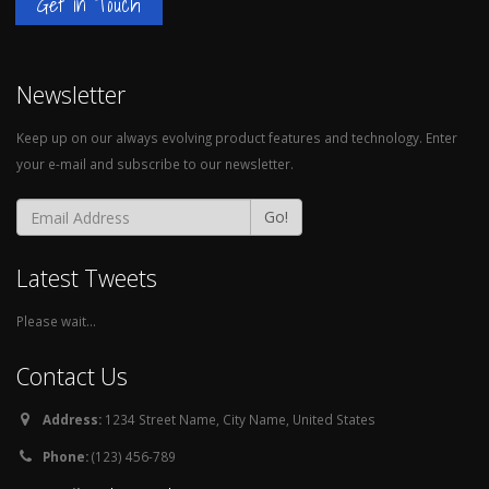
Get in Touch
Newsletter
Keep up on our always evolving product features and technology. Enter
your e-mail and subscribe to our newsletter.
Go!
Latest Tweets
Please wait...
Contact Us
Address:
1234 Street Name, City Name, United States
Phone:
(123) 456-789