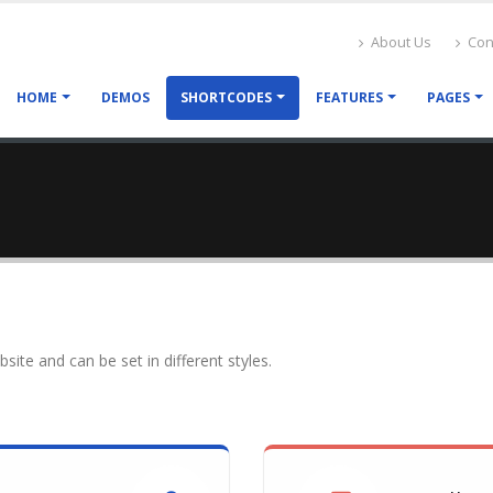
About Us
Con
HOME
DEMOS
SHORTCODES
FEATURES
PAGES
ite and can be set in different styles.