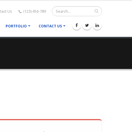
tact Us
(123) 456-789
PORTFOLIO
CONTACT US